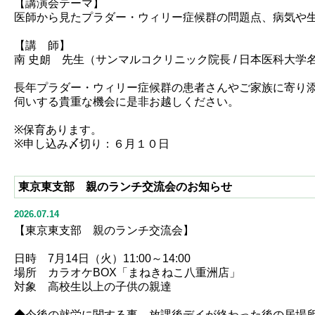
【講演会テーマ】
医師から見たプラダー・ウィリー症候群の問題点、病気や
【講 師】
南 史朗 先生（サンマルコクリニック院長 / 日本医科大
長年プラダー・ウィリー症候群の患者さんやご家族に寄り
伺いする貴重な機会に是非お越しください。
※保育あります。
※申し込み〆切り：６月１０日
東京東支部 親のランチ交流会のお知らせ
2026.07.14
【東京東支部 親のランチ交流会】
日時 7月14日（火）11:00～14:00
場所 カラオケBOX「まねきねこ八重洲店」
対象 高校生以上の子供の親達
◆今後の就労に関する事、放課後デイが終わった後の居場