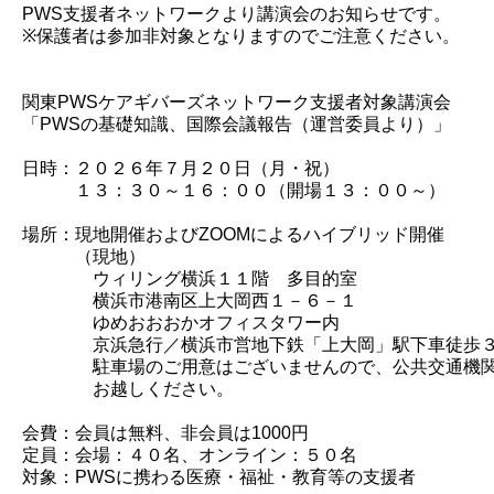
PWS支援者ネットワークより講演会のお知らせです。
※保護者は参加非対象となりますのでご注意ください。
関東PWSケアギバーズネットワーク支援者対象講演会
「PWSの基礎知識、国際会議報告（運営委員より）」
日時：２０２６年７月２０日（月・祝）
１３：３０～１６：００（開場１３：００～）
場所：現地開催およびZOOMによるハイブリッド開催
（現地）
ウィリング横浜１１階 多目的室
横浜市港南区上大岡西１－６－１
ゆめおおおかオフィスタワー内
京浜急行／横浜市営地下鉄「上大岡」駅下車徒歩
駐車場のご用意はございませんので、公共交通機関
お越しください。
会費：会員は無料、非会員は1000円
定員：会場：４０名、オンライン：５０名
対象：PWSに携わる医療・福祉・教育等の支援者