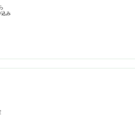
ら
込み
室