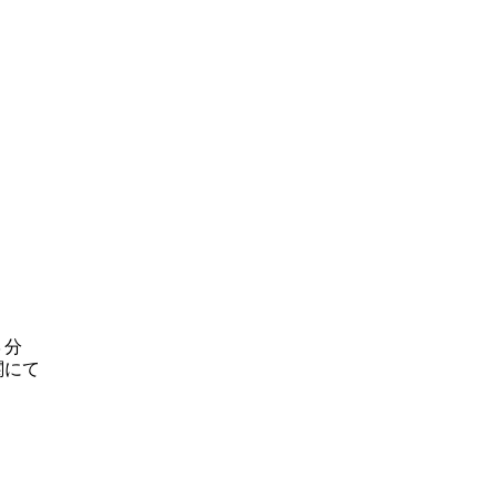
３分
にて